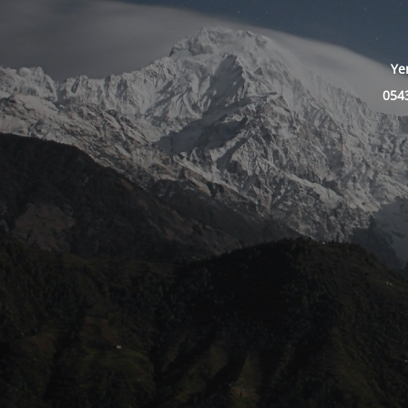
Ye
0543